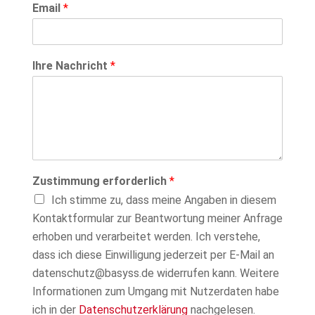
Email
*
Ihre Nachricht
*
N
Zustimmung erforderlich
*
a
Ich stimme zu, dass meine Angaben in diesem
m
e
Kontaktformular zur Beantwortung meiner Anfrage
N
erhoben und verarbeitet werden. Ich verstehe,
a
dass ich diese Einwilligung jederzeit per E-Mail an
c
h
datenschutz@basyss.de widerrufen kann. Weitere
r
Informationen zum Umgang mit Nutzerdaten habe
i
ich in der
Datenschutzerklärung
nachgelesen.
c