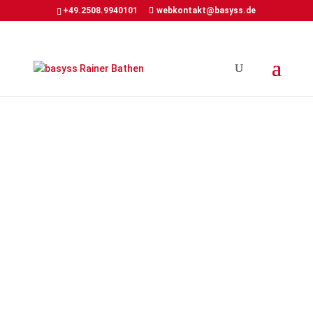
+49.2508.9940101
webkontakt@basyss.de
Get In Touch
Haben Sie eine Frage
oder möchten Sie
einfach nur Kontakt
aufnehmen? Hier
haben Sie die
Möglichkeiten!