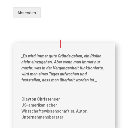
h
t
Absenden
e
r
f
o
r
d
e
„
Es wird immer gute Gründe geben, ein Risiko
r
nicht einzugehen. Aber wenn man immer nur
l
macht, was in der Vergangenheit funktionierte,
i
c
wird man eines Tages aufwachen und
h
feststellen, dass man überholt worden ist.
„
Clayton Christensen
US-amerikanischer
Wirtschaftswissenschaftler, Autor,
Unternehmensberater