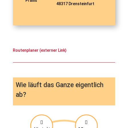
Praxis
48317 Drensteinfurt
Routenplaner (externer Link)
Wie läuft das Ganze eigentlich
ab?

