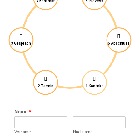
4 Kontrakt
5 Prozess


3 Gespräch
6 Abschluss


2 Termin
1 Kontakt
Name
*
Vorname
Nachname