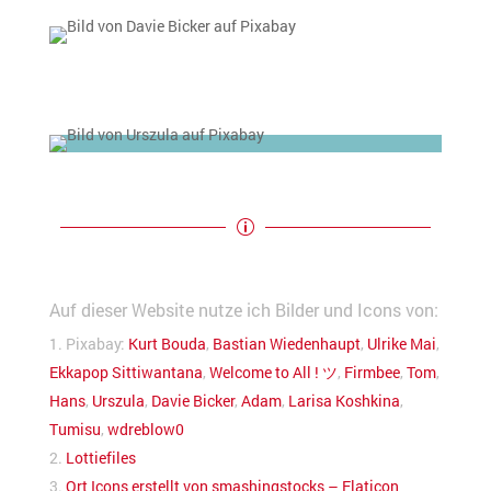
Datenschutzerklärung
p
Auf dieser Website nutze ich Bilder und Icons von:
Pixabay:
Kurt Bouda
,
Bastian Wiedenhaupt
,
Ulrike Mai
,
Ekkapop Sittiwantana
,
Welcome to All ! ツ
,
Firmbee
,
Tom
,
Hans
,
Urszula
,
Davie Bicker
,
Adam
,
Larisa Koshkina
,
Tumisu
,
wdreblow0
Lottiefiles
Ort Icons erstellt von smashingstocks – Flaticon